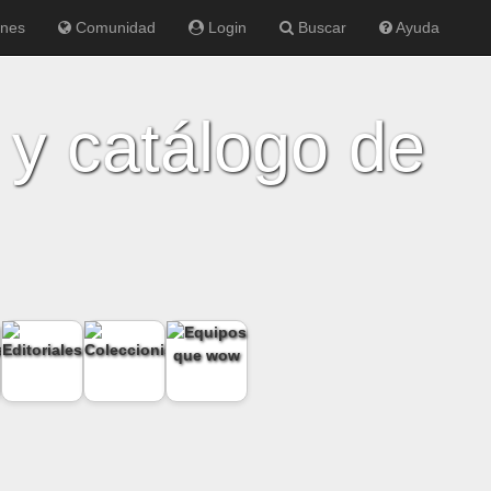
ones
Comunidad
Login
Buscar
Ayuda
 y catálogo de