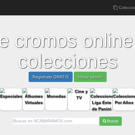
Colecci
e cromos online
colecciones
Registrate GRATIS
Iniciar sesión
Buscar