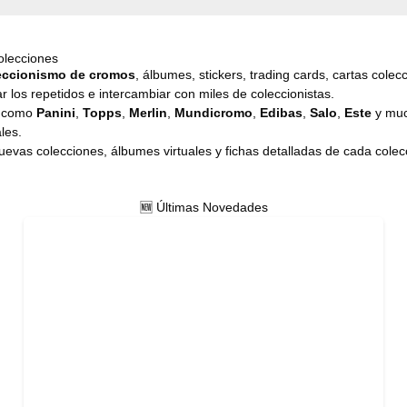
olecciones
eccionismo de cromos
, álbumes, stickers, trading cards, cartas cole
r los repetidos e intercambiar con miles de coleccionistas.
s como
Panini
,
Topps
,
Merlin
,
Mundicromo
,
Edibas
,
Salo
,
Este
y muc
les.
evas colecciones, álbumes virtuales y fichas detalladas de cada colecci
🆕 Últimas Novedades