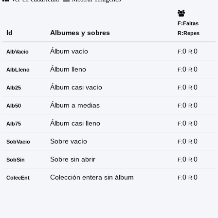
F:Faltas
Id
Albumes y sobres
R:Repes
Álbum vacío
0
0
AlbVacio
F:
R:
Álbum lleno
0
0
AlbLleno
F:
R:
Álbum casi vacío
0
0
Alb25
F:
R:
Álbum a medias
0
0
Alb50
F:
R:
Álbum casi lleno
0
0
Alb75
F:
R:
Sobre vacío
0
0
SobVacio
F:
R:
Sobre sin abrir
0
0
SobSin
F:
R:
Colección entera sin álbum
0
0
ColecEnt
F:
R: