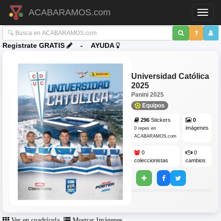
ACABARAMOS.com
Toggl
Registrate GRATIS
-
AYUDA
Universidad Católica
2025
Panini
2025
Equipos
296
Stickers
0
imágenes
0 repes en
ACABARAMOS.com
0
0
coleccionistas
cambios
Ver en cuadrícula
Mostrar Imágenes