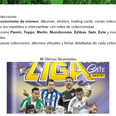
olecciones
eccionismo de cromos
, álbumes, stickers, trading cards, cartas cole
r los repetidos e intercambiar con miles de coleccionistas.
s como
Panini
,
Topps
,
Merlin
,
Mundicromo
,
Edibas
,
Salo
,
Este
y muc
les.
evas colecciones, álbumes virtuales y fichas detalladas de cada colecci
🆕 Últimas Novedades