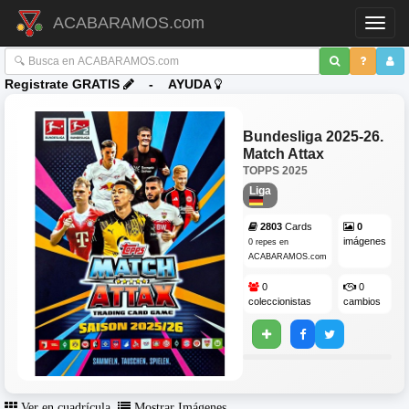
ACABARAMOS.com
Toggl
Registrate GRATIS
-
AYUDA
Bundesliga 2025-26.
Match Attax
TOPPS
2025
Liga
2803
Cards
0
imágenes
0 repes en
ACABARAMOS.com
0
0
coleccionistas
cambios
Ver en cuadrícula
Mostrar Imágenes