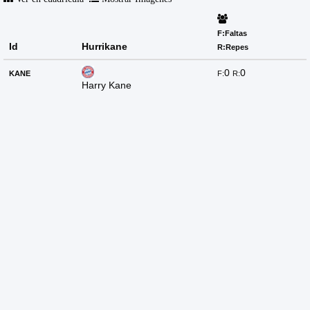
F:Faltas
Id
Hurrikane
R:Repes
0
0
KANE
F:
R:
Harry Kane