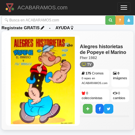
ACABARAMOS.com
Toggl
Registrate GRATIS
-
AYUDA
Alegres historietas
de Popeye el Marino
Fher
1982
TV
175
Cromos
0
imágenes
0 repes en
ACABARAMOS.com
0
0
coleccionistas
cambios