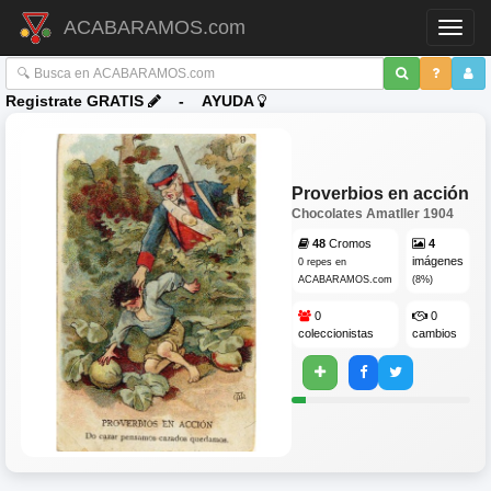
ACABARAMOS.com
Toggl
Registrate GRATIS
-
AYUDA
Proverbios en acción
Chocolates Amatller
1904
48
Cromos
4
imágenes
0 repes en
ACABARAMOS.com
(8%)
0
0
coleccionistas
cambios